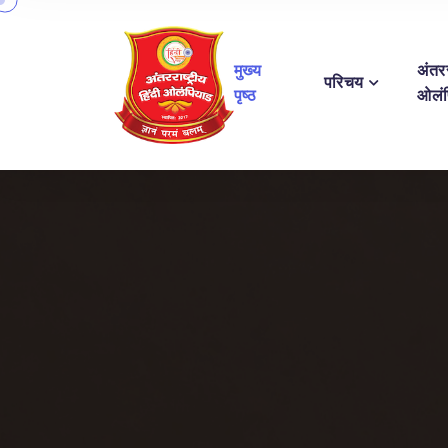
मुख्य
अंतरर
परिचय
पृष्ठ
ओलं